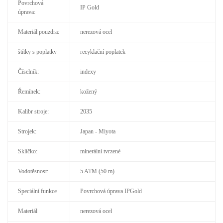
Povrchová
IP Gold
úprava:
Materiál pouzdra:
nerezová ocel
štítky s poplatky
recyklační poplatek
Číselník:
indexy
Řemínek:
kožený
Kalibr stroje:
2035
Strojek:
Japan - Miyota
Sklíčko:
minerální tvrzené
Vodotěsnost:
5 ATM (50 m)
Speciální funkce
Povrchová úprava IPGold
Materiál
nerezová ocel