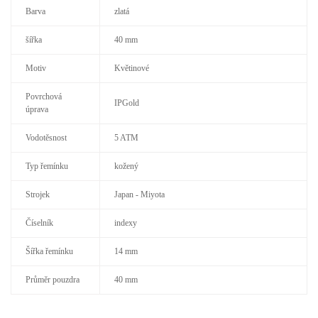
Barva
zlatá
šířka
40 mm
Motiv
Květinové
Povrchová
IPGold
úprava
Vodotěsnost
5 ATM
Typ řemínku
kožený
Strojek
Japan - Miyota
Číselník
indexy
Šířka řemínku
14 mm
Průměr pouzdra
40 mm