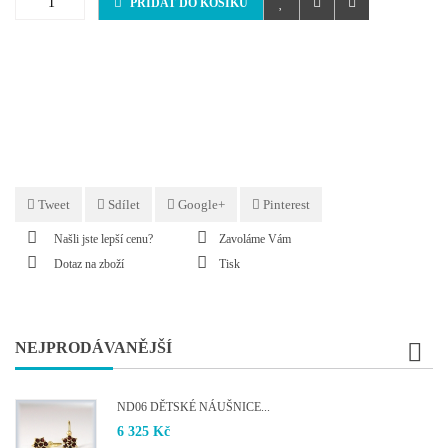
PŘIDAT DO KOŠÍKU
Tweet
Sdílet
Google+
Pinterest
Našli jste lepší cenu?
Zavoláme Vám
Dotaz na zboží
Tisk
NEJPRODÁVANĚJŠÍ
ND06 DĚTSKÉ NÁUŠNICE...
6 325 Kč