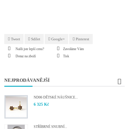
Tweet
Sdílet
Google+
Pinterest
Našli jste lepší cenu?
Zavoláme Vám
Dotaz na zboží
Tisk
NEJPRODÁVANĚJŠÍ
ND06 DĚTSKÉ NÁUŠNICE...
6 325 Kč
STŘÍBRNÉ SNUBNÍ...