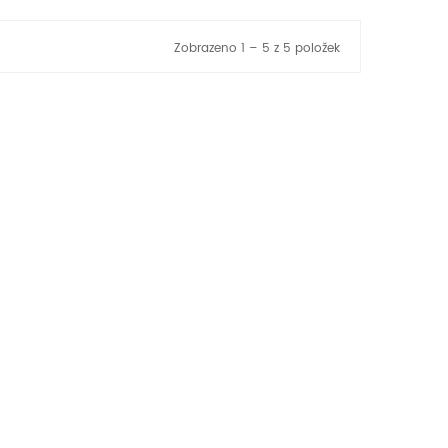
Zobrazeno 1 – 5 z 5 položek
SRDÍČKO S02 ZLATÉ S...
5 335 Kč