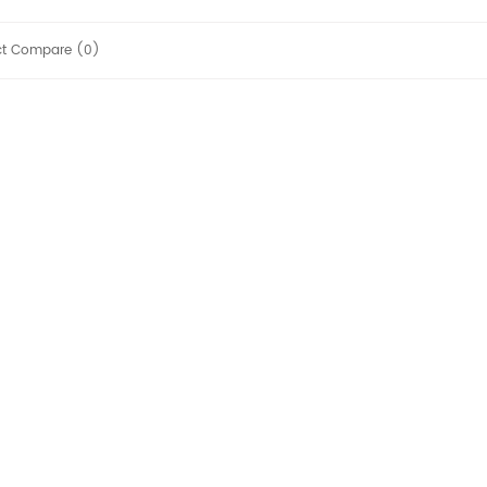
ct Compare (
0
)
NS12 3-5 NÁUŠNICE...
NS04 NÁUŠNICE NA...
3 835 Kč
6 790 Kč