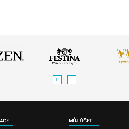
ACE
MŮJ ÚČET