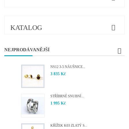
KATALOG
NEJPRODÁVANĚJŠÍ
NS12 3-5 NÁUŠNICE...
3 835 Kč
STŘÍBRNÉ SNUBNÍ...
1 995 Kč
KŘÍŽEK K03 ZLATÝ S...