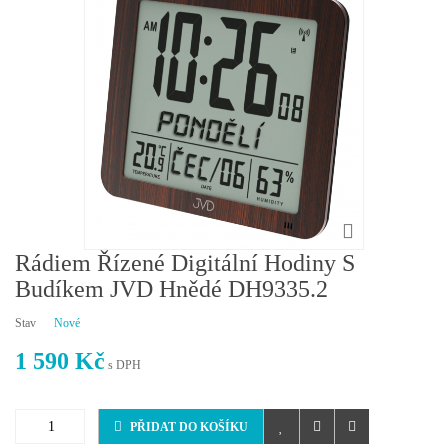
Rádiem Řízené Digitální Hodiny S
Budíkem JVD Hnědé DH9335.2
Stav
Nové
1 590 Kč
s DPH
PŘIDAT DO KOŠÍKU