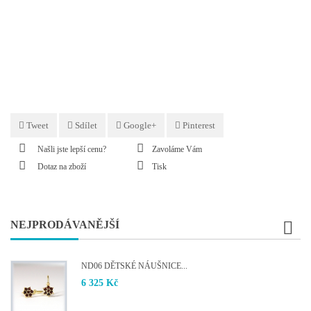
Tweet
Sdílet
Google+
Pinterest
Našli jste lepší cenu?
Zavoláme Vám
Dotaz na zboží
Tisk
NEJPRODÁVANĚJŠÍ
ND06 DĚTSKÉ NÁUŠNICE...
6 325 Kč