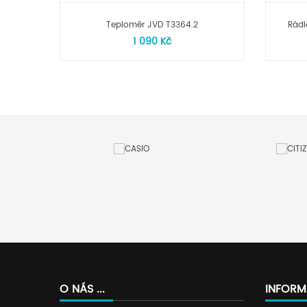
Teploměr JVD T3364.2
Rádi
1 090 Kč
O NÁS ...
INFORM