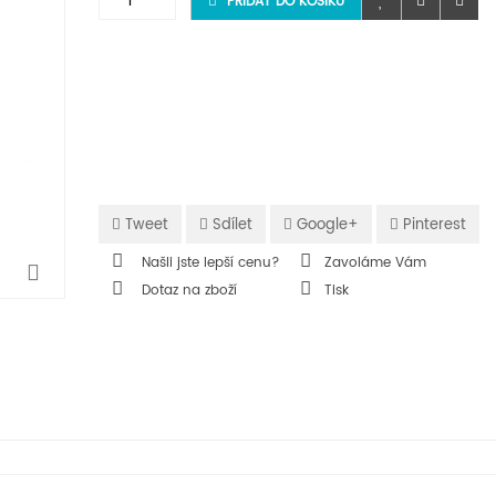
PŘIDAT DO KOŠÍKU
Tweet
Sdílet
Google+
Pinterest
Našli jste lepší cenu?
Zavoláme Vám
Dotaz na zboží
Tisk