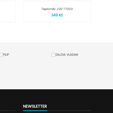
Teploměr JVD T7009
Rádie
349 Kč
NEWSLETTER