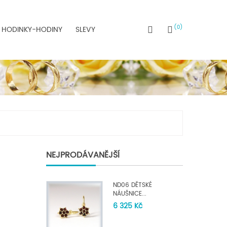
0
HODINKY-HODINY
SLEVY
NEJPRODÁVANĚJŠÍ
ND06 DĚTSKÉ
NÁUŠNICE...
6 325 Kč