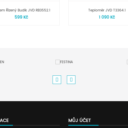
em Řízený Budík JVD RB3552.1
Teploměr JVD T3364.1
599 Kč
1 090 Kč
ACE
MŮJ ÚČET